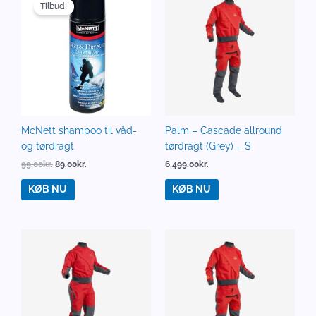
oprindelige
aktuelle
Tilbud!
pris
pris
var:
er:
99.00kr..
89.00kr..
McNett shampoo til våd-
Palm – Cascade allround
og tørdragt
tørdragt (Grey) – S
99.00
kr.
89.00
kr.
6,499.00
kr.
KØB NU
KØB NU