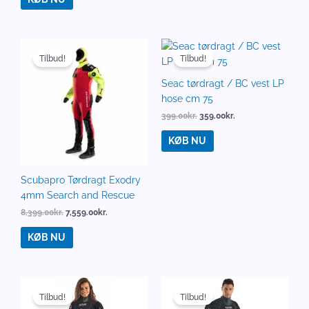
Den
Den
Den
Den
oprindelige
aktuelle
oprindelige
aktuelle
Tilbud!
Tilbud!
pris
pris
pris
pris
var:
er:
var:
er:
Seac tørdragt / BC vest LP
8,399.00kr..
7,559.00kr..
399.00kr..
359.00kr..
hose cm 75
399.00
kr.
359.00
kr.
KØB NU
Scubapro Tørdragt Exodry
4mm Search and Rescue
8,399.00
kr.
7,559.00
kr.
KØB NU
Den
Den
Den
Den
oprindelige
aktuelle
oprindelige
aktuelle
Tilbud!
Tilbud!
pris
pris
pris
pris