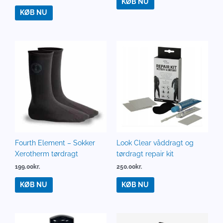
KØB NU
KØB NU
Fourth Element – Sokker
Look Clear våddragt og
Xerotherm tørdragt
tørdragt repair kit
199.00
kr.
250.00
kr.
KØB NU
KØB NU
Den
Den