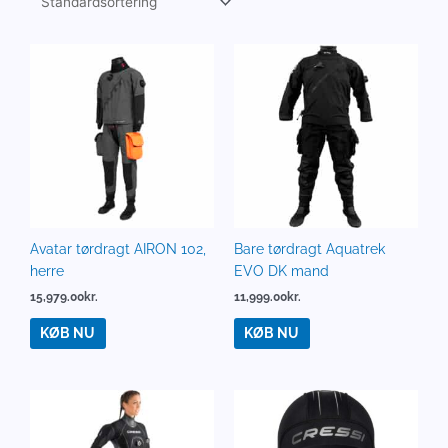
Avatar tørdragt AIRON 102,
Bare tørdragt Aquatrek
herre
EVO DK mand
15,979.00
kr.
11,999.00
kr.
KØB NU
KØB NU