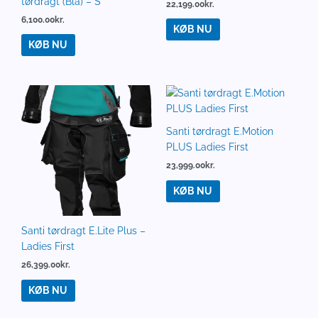
tørdragt (Blå) – S
22,199.00
kr.
6,100.00
kr.
KØB NU
KØB NU
Santi tørdragt E.Motion
PLUS Ladies First
23,999.00
kr.
KØB NU
Santi tørdragt E.Lite Plus –
Ladies First
26,399.00
kr.
KØB NU