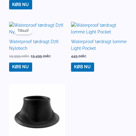
KØB NU
Den
Den
oprindelige
aktuelle
Tilbud!
pris
pris
var:
er:
Waterproof tørdragt D7X
Waterproof tørdragt lomme
19,999.00kr..
19,499.00kr..
Nylotech
Light Pocket
19,999.00
kr.
19,499.00
kr.
449.00
kr.
KØB NU
KØB NU