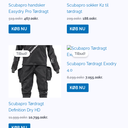
Scubapro handsker
Scubapro sokker K2 til
Easydry Pro Tørdragt
tørdragt
519.00
kr.
467.00
kr.
209.00
kr.
188.00
kr.
KØB NU
KØB NU
Den
Den
Den
Den
oprindelige
aktuelle
oprindelige
aktuelle
Tilbud!
Tilbud!
pris
pris
pris
pris
var:
er:
var:
er:
Scubapro Tørdragt Exodry
11,999.00kr..
10,799.00kr..
8,299.00kr..
7,055.00kr..
4.0
8,299.00
kr.
7,055.00
kr.
KØB NU
Scubapro Tørdragt
Definition Dry HD
11,999.00
kr.
10,799.00
kr.
KØB NU