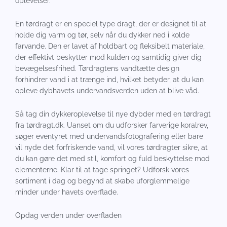
oplevelser.
En tørdragt er en speciel type dragt, der er designet til at
holde dig varm og tør, selv når du dykker ned i kolde
farvande. Den er lavet af holdbart og fleksibelt materiale,
der effektivt beskytter mod kulden og samtidig giver dig
bevægelsesfrihed. Tørdragtens vandtætte design
forhindrer vand i at trænge ind, hvilket betyder, at du kan
opleve dybhavets undervandsverden uden at blive våd.
Så tag din dykkeroplevelse til nye dybder med en tørdragt
fra tørdragt.dk. Uanset om du udforsker farverige koralrev,
søger eventyret med undervandsfotografering eller bare
vil nyde det forfriskende vand, vil vores tørdragter sikre, at
du kan gøre det med stil, komfort og fuld beskyttelse mod
elementerne. Klar til at tage springet? Udforsk vores
sortiment i dag og begynd at skabe uforglemmelige
minder under havets overflade.
Opdag verden under overfladen