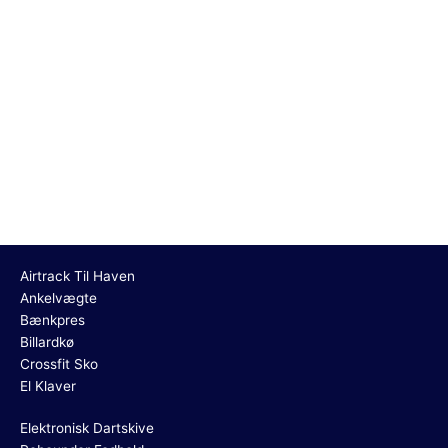
Airtrack Til Haven
Ankelvægte
Bænkpres
Billardkø
Crossfit Sko
El Klaver
Elektronisk Dartskive