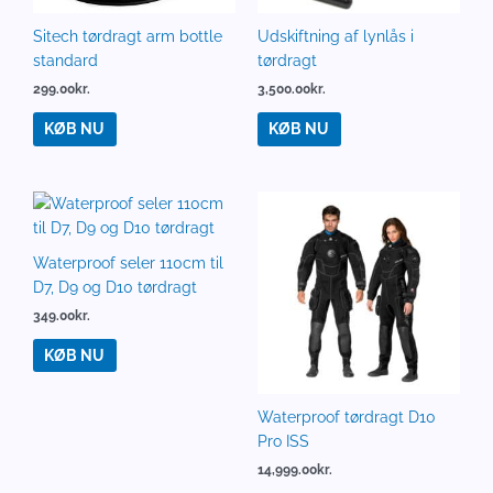
Sitech tørdragt arm bottle
Udskiftning af lynlås i
standard
tørdragt
299.00
kr.
3,500.00
kr.
KØB NU
KØB NU
Waterproof seler 110cm til
D7, D9 og D10 tørdragt
349.00
kr.
KØB NU
Waterproof tørdragt D10
Pro ISS
14,999.00
kr.