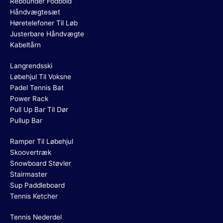
Rebounder Fodbold
Håndvægtesæt
Høretelefoner Til Løb
Justerbare Håndvægte
Kabeltårn
Langrendsski
Løbehjul Til Voksne
Padel Tennis Bat
Power Rack
Pull Up Bar Til Dør
Pullup Bar
Ramper Til Løbehjul
Skoovertræk
Snowboard Støvler
Stairmaster
Sup Paddleboard
Tennis Ketcher
Tennis Nederdel