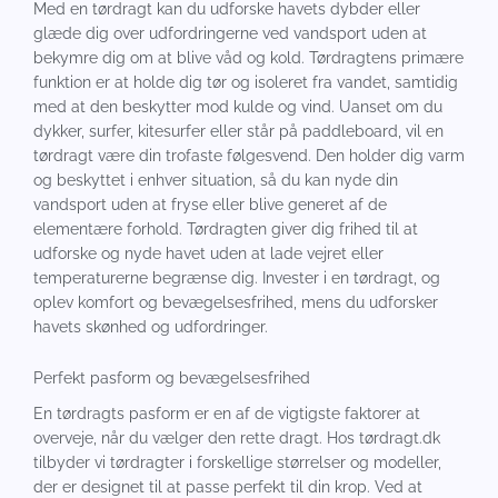
Med en tørdragt kan du udforske havets dybder eller
glæde dig over udfordringerne ved vandsport uden at
bekymre dig om at blive våd og kold. Tørdragtens primære
funktion er at holde dig tør og isoleret fra vandet, samtidig
med at den beskytter mod kulde og vind. Uanset om du
dykker, surfer, kitesurfer eller står på paddleboard, vil en
tørdragt være din trofaste følgesvend. Den holder dig varm
og beskyttet i enhver situation, så du kan nyde din
vandsport uden at fryse eller blive generet af de
elementære forhold. Tørdragten giver dig frihed til at
udforske og nyde havet uden at lade vejret eller
temperaturerne begrænse dig. Invester i en tørdragt, og
oplev komfort og bevægelsesfrihed, mens du udforsker
havets skønhed og udfordringer.
Perfekt pasform og bevægelsesfrihed
En tørdragts pasform er en af de vigtigste faktorer at
overveje, når du vælger den rette dragt. Hos tørdragt.dk
tilbyder vi tørdragter i forskellige størrelser og modeller,
der er designet til at passe perfekt til din krop. Ved at