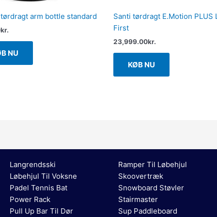
 tørdragt arm bottle standard
Santi tørdragt E.Motion PLUS 
First
0
kr.
23,999.00
kr.
ØB NU
KØB NU
Langrendsski
Ramper Til Løbehjul
Løbehjul Til Voksne
Skoovertræk
Padel Tennis Bat
Snowboard Støvler
Power Rack
Stairmaster
Pull Up Bar Til Dør
Sup Paddleboard