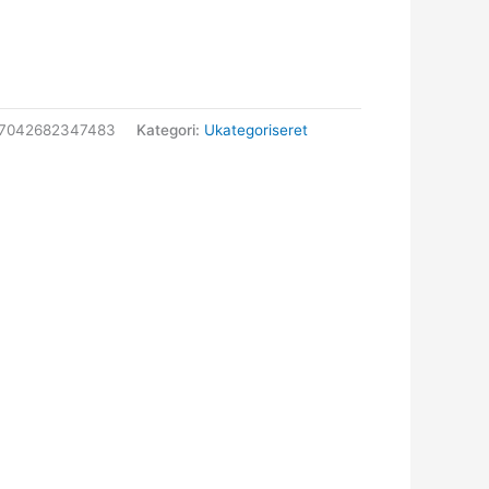
37042682347483
Kategori:
Ukategoriseret