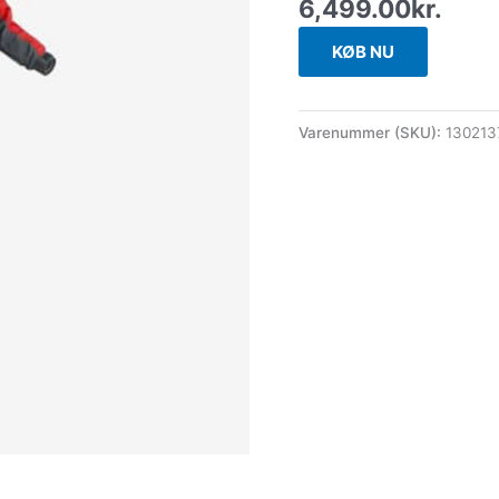
6,499.00
kr.
KØB NU
Varenummer (SKU):
13021