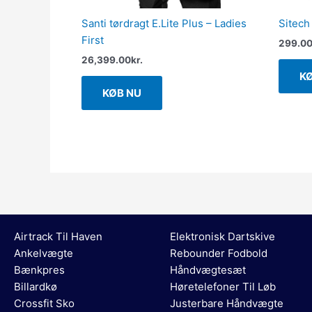
Santi tørdragt E.Lite Plus – Ladies
Sitech
First
299.0
26,399.00
kr.
K
KØB NU
Airtrack Til Haven
Elektronisk Dartskive
Ankelvægte
Rebounder Fodbold
Bænkpres
Håndvægtesæt
Billardkø
Høretelefoner Til Løb
Crossfit Sko
Justerbare Håndvægte