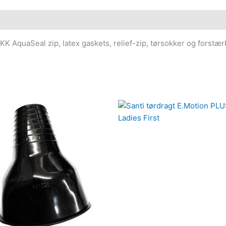
KK AquaSeal zip, latex gaskets, relief-zip, tørsokker og forstær