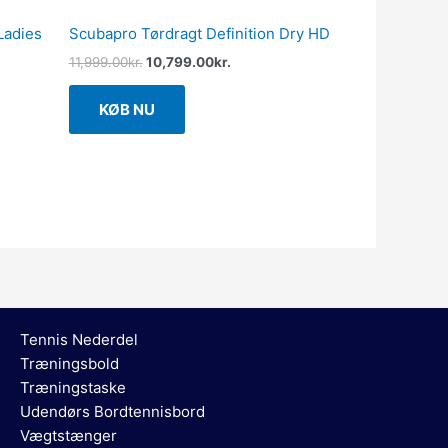
Ladies
Scubapro Tørdragt Definition Dry HD
11,999.00
kr.
10,799.00
kr.
KØB NU
Tennis Nederdel
Træningsbold
Træningstaske
Udendørs Bordtennisbord
Vægtstænger