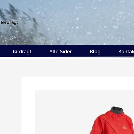
Gå
til
indholdet
Tørdragt
Tørdragt
Alle Sider
Blog
Kontak