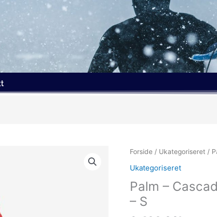
t
Forside
/
Ukategoriseret
/ P
Ukategoriseret
Palm – Cascade
– S