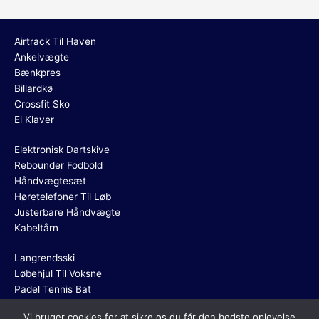
Airtrack Til Haven
Ankelvægte
Bænkpres
Billardkø
Crossfit Sko
El Klaver
Elektronisk Dartskive
Rebounder Fodbold
Håndvægtesæt
Høretelefoner Til Løb
Justerbare Håndvægte
Kabeltårn
Langrendsski
Løbehjul Til Voksne
Padel Tennis Bat
Power Rack
Vi bruger cookies for at sikre os du får den bedste oplevelse