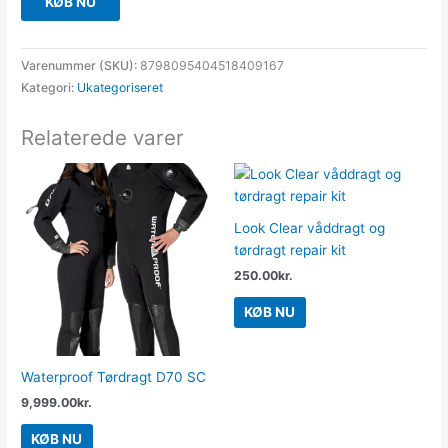
KØB NU
Varenummer (SKU):
8798095404518409167
Kategori:
Ukategoriseret
Relaterede varer
Look Clear våddragt og
tørdragt repair kit
250.00
kr.
KØB NU
Waterproof Tørdragt D70 SC
9,999.00
kr.
KØB NU