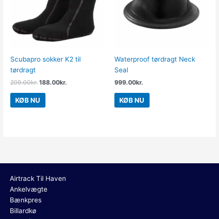
Scubapro sokker K2 til
Waterproof tørdragt Neck
tørdragt
Seal
209.00
kr.
188.00
kr.
999.00
kr.
KØB NU
KØB NU
Airtrack Til Haven
Ankelvægte
Bænkpres
Billardkø