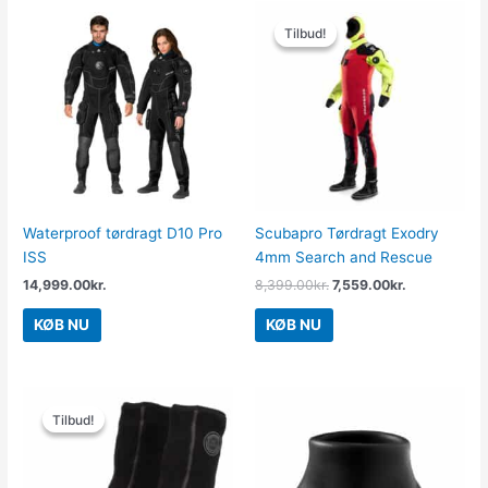
Den
Den
oprindelige
aktuelle
Tilbud!
Tilbud!
pris
pris
var:
er:
8,399.00kr..
7,559.00kr..
Waterproof tørdragt D10 Pro
Scubapro Tørdragt Exodry
ISS
4mm Search and Rescue
14,999.00
kr.
8,399.00
kr.
7,559.00
kr.
KØB NU
KØB NU
Den
Den
oprindelige
aktuelle
Tilbud!
Tilbud!
pris
pris
var:
er:
209.00kr..
188.00kr..