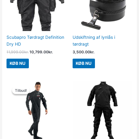
Scubapro Tørdragt Definition
Udskiftning af lynlås i
Dry HD
tørdragt
11,999.00
kr.
10,799.00
kr.
3,500.00
kr.
KØB NU
KØB NU
Den
Den
oprindelige
aktuelle
Tilbud!
Tilbud!
pris
pris
var:
er:
8,999.00kr..
8,099.00kr..