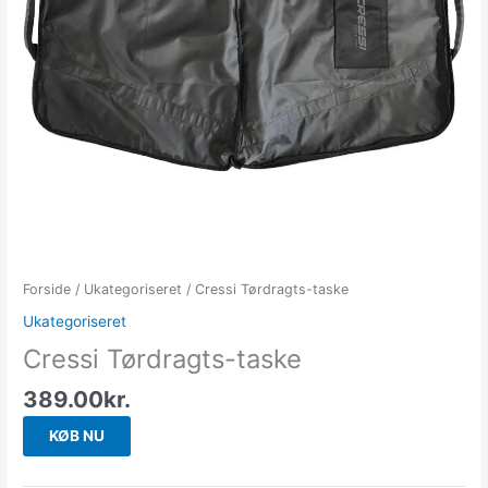
Forside
/
Ukategoriseret
/ Cressi Tørdragts-taske
Ukategoriseret
Cressi Tørdragts-taske
389.00
kr.
KØB NU