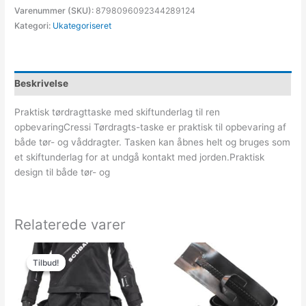
Varenummer (SKU):
8798096092344289124
Kategori:
Ukategoriseret
Beskrivelse
Praktisk tørdragttaske med skiftunderlag til ren
opbevaringCressi Tørdragts-taske er praktisk til opbevaring af
både tør- og våddragter. Tasken kan åbnes helt og bruges som
et skiftunderlag for at undgå kontakt med jorden.Praktisk
design til både tør- og
Relaterede varer
Den
Den
oprindelige
aktuelle
Tilbud!
Tilbud!
pris
pris
var:
er:
11,999.00kr..
10,799.00kr..