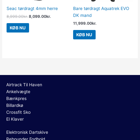
Seac tørdragt 4mm herre
Bare tørdragt Aquatrek EVO
DK mand
8,999.00
kr.
8,099.00
kr.
11,999.00
kr.
KØB NU
KØB NU
Airtrack Til Haven
Ankelvægte
Bænkpres
Billardkø
Crossfit Sko
El Klaver
Elektronisk Dartskive
Rebounder Fodbold