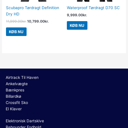
Scubapro Tørdragt Definition
Waterproof Tørdragt D70 SC
Dry HD
9,999.00
kr.
11,999.00
kr.
10,799.00
kr.
KØB NU
KØB NU
Airtrack Til Haven
Ankelvægte
Bænkpres
Billardkø
Crossfit Sko
El Klaver
Elektronisk Dartskive
Rebounder Fodbold